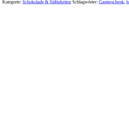
Kategorie:
Schokolade & Süßigkeiten
Schlagwörter:
Gastgeschenk
,
h