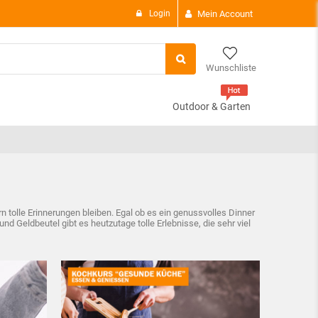
Login
Mein Account
Wunschliste
Outdoor & Garten
There are
0 i
Subtotal:
View C
tolle Erinnerungen bleiben. Egal ob es ein genussvolles Dinner
d Geldbeutel gibt es heutzutage tolle Erlebnisse, die sehr viel