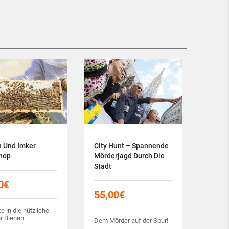
 Und Imker
City Hunt – Spannende
hop
Mörderjagd Durch Die
Stadt
0
€
55,00
€
ke in die nützliche
r Bienen
Dem Mörder auf der Spur!