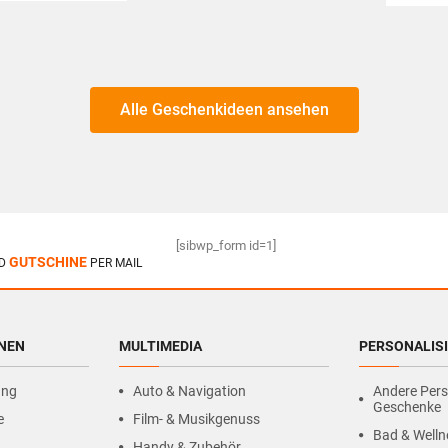
Alle Geschenkideen ansehen
[sibwp_form id=1]
GUTSCHINE
D
PER MAIL
HNEN
MULTIMEDIA
PERSONALIS
ung
Auto & Navigation
Andere Pers
Geschenke
e
Film- & Musikgenuss
Bad & Welln
Handy & Zubehör