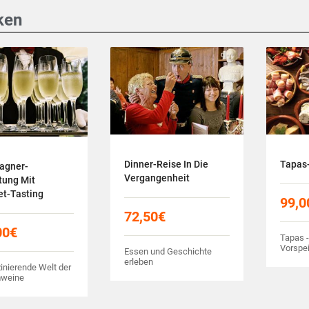
ken
Dinner-Reise In Die
Tapas
agner-
Vergangenheit
tung Mit
t-Tasting
99,0
72,50
€
00
€
Tapas 
Vorspe
Essen und Geschichte
erleben
inierende Welt der
weine