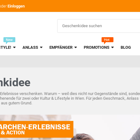
oder
Einloggen
STYLE!
ANLASS
EMPFÄNGER
PROMOTIONS
BLOG
nkidee
lebnisse verschenken. Warum – weil dies nicht nur Gegenstände sind, sondern 
enende für zwei oder Kultur & Lifestyle in Wien. Für jeden Geschmack, Anlass un
s aus gutem Grund.