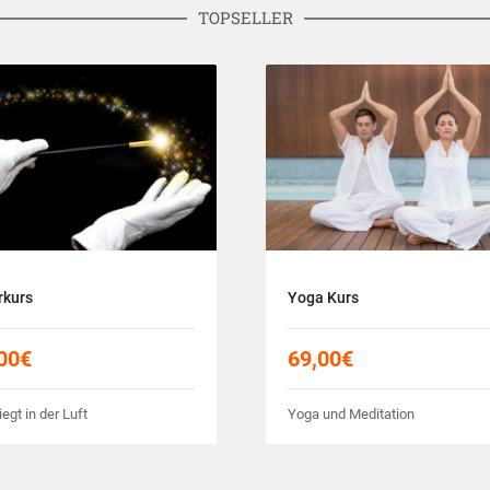
TOPSELLER
rkurs
Yoga Kurs
00
€
69,00
€
iegt in der Luft
Yoga und Meditation