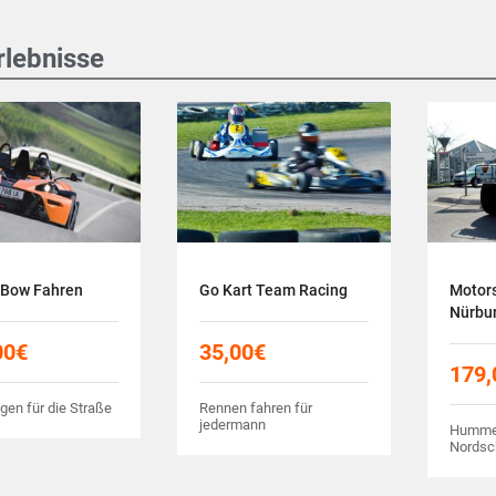
rlebnisse
Bow Fahren
Go Kart Team Racing
Motors
Nürbur
00
€
35,00
€
179,
en für die Straße
Rennen fahren für
jedermann
Hummer
Nordsc