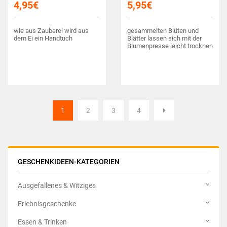
4,95
€
5,95
€
wie aus Zauberei wird aus
gesammelten Blüten und
dem Ei ein Handtuch
Blätter lassen sich mit der
Blumenpresse leicht trocknen
1
2
3
4
GESCHENKIDEEN-KATEGORIEN
Ausgefallenes & Witziges
Erlebnisgeschenke
Essen & Trinken