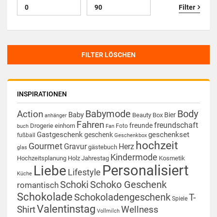
Filter
FILTER LÖSCHEN
INSPIRATIONEN
Babymode
Body
Action
Baby
Bier
Beauty Box
anhänger
Fahren
freundschaft
freunde
Drogerie
einhorn
Foto
buch
Fan
Gastgeschenk
geschenkset
geschenk
fußball
Geschenkbox
hochzeit
Gourmet
Gravur
Herz
gästebuch
glas
Kindermode
Hochzeitsplanung
Holz
Jahrestag
Kosmetik
Personalisiert
Liebe
Lifestyle
Küche
Schoki
Schoko Geschenk
romantisch
Schokolade
Schokoladengeschenk
T-
Spiele
Valentinstag
Shirt
Wellness
Vollmilch