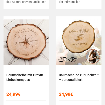
des Abiturs graviert und ist ein
der individuellen
tolles Geschenk für
Namensgravur ergibt das ein
Schulabsolventen.
einzigartiges Geschenk für
Deinen Vater!
Baumscheibe mit Gravur –
Baumscheibe zur Hochzeit
Liebeskompass
– personalisiert
24,99
€
24,99
€