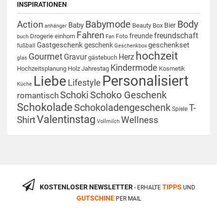
INSPIRATIONEN
Babymode
Body
Action
Baby
Bier
Beauty Box
anhänger
Fahren
freundschaft
freunde
Drogerie
einhorn
Foto
buch
Fan
Gastgeschenk
geschenkset
geschenk
fußball
Geschenkbox
hochzeit
Gourmet
Gravur
Herz
gästebuch
glas
Kindermode
Hochzeitsplanung
Holz
Jahrestag
Kosmetik
Personalisiert
Liebe
Lifestyle
Küche
Schoki
Schoko Geschenk
romantisch
Schokolade
Schokoladengeschenk
T-
Spiele
Valentinstag
Shirt
Wellness
Vollmilch
KOSTENLOSER NEWSLETTER
TIPPS
- ERHALTE
UND
GUTSCHINE
PER MAIL