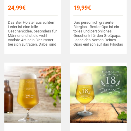
24,99
€
19,99
€
Das Bier Holster aus echtem
Das persönlich gravierte
Leder ist eine tolle
Bierglas - Bester Opa ist ein
Geschenkidee, besonders für
tolles und persönliches
Männer und ist die wohl
Geschenk für den Großpapa.
coolste Art, sein Bier immer
Lasse den Namen Deines
bei sich zu tragen. Dabei sind
Opas einfach auf das Pilsglas
die Hände frei für andere
gravieren und verschenke so
wichtige Dinge, wie das
ein absolutes Unikat!
Fleisch auf dem…