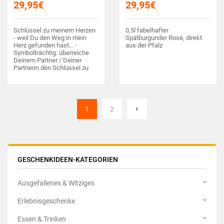
29,95
€
29,95
€
Schlüssel zu meinem Herzen
0,5l fabelhafter
- weil Du den Weg in mein
Spätburgunder Rosé, direkt
Herz gefunden hast... -
aus der Pfalz
Symbolträchtig: überreiche
Deinem Partner / Deiner
Partnerin den Schlüssel zu
Deinem Herzen mit ganz
persönlicher Wunschgravur! -
Hochwertig verarbeitet,
inklusive wunderschöner
Schmuckbox oder toller
1
2
Herzbox…
GESCHENKIDEEN-KATEGORIEN
Ausgefallenes & Witziges
Erlebnisgeschenke
Essen & Trinken