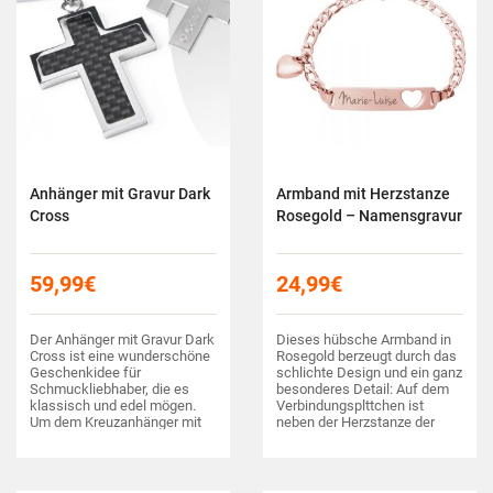
Anhänger mit Gravur Dark
Armband mit Herzstanze
Cross
Rosegold – Namensgravur
59,99
€
24,99
€
Der Anhänger mit Gravur Dark
Dieses hübsche Armband in
Cross ist eine wunderschöne
Rosegold berzeugt durch das
Geschenkidee für
schlichte Design und ein ganz
Schmuckliebhaber, die es
besonderes Detail: Auf dem
klassisch und edel mögen.
Verbindungsplttchen ist
Um dem Kreuzanhänger mit
neben der Herzstanze der
feinem schwarzem Karbon-
Name der Beschenkten
Inlay noch eine persönliche
exklusiv eingraviert.
Note zu verleihen, kann er auf
der seidenmatten Rckseite