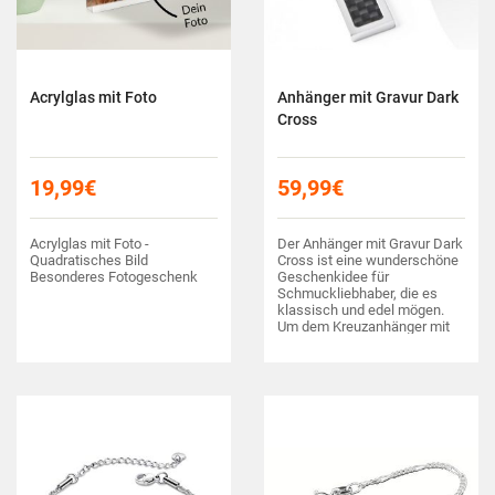
Acrylglas mit Foto
Anhänger mit Gravur Dark
Cross
19,99
€
59,99
€
Acrylglas mit Foto -
Der Anhänger mit Gravur Dark
Quadratisches Bild
Cross ist eine wunderschöne
Besonderes Fotogeschenk
Geschenkidee für
Schmuckliebhaber, die es
klassisch und edel mögen.
Um dem Kreuzanhänger mit
feinem schwarzem Karbon-
Inlay noch eine persönliche
Note zu verleihen, kann er auf
der seidenmatten Rckseite
mit einer individuellen…