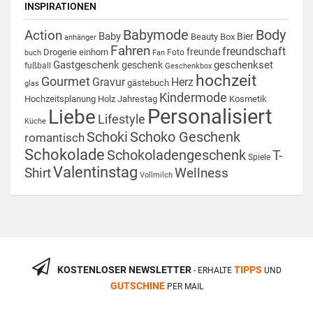
INSPIRATIONEN
Babymode
Body
Action
Baby
Bier
Beauty Box
anhänger
Fahren
freundschaft
freunde
Drogerie
einhorn
Foto
buch
Fan
Gastgeschenk
geschenkset
geschenk
fußball
Geschenkbox
hochzeit
Gourmet
Gravur
Herz
gästebuch
glas
Kindermode
Hochzeitsplanung
Holz
Jahrestag
Kosmetik
Personalisiert
Liebe
Lifestyle
Küche
Schoki
Schoko Geschenk
romantisch
Schokolade
Schokoladengeschenk
T-
Spiele
Valentinstag
Shirt
Wellness
Vollmilch
KOSTENLOSER NEWSLETTER
TIPPS
- ERHALTE
UND
GUTSCHINE
PER MAIL