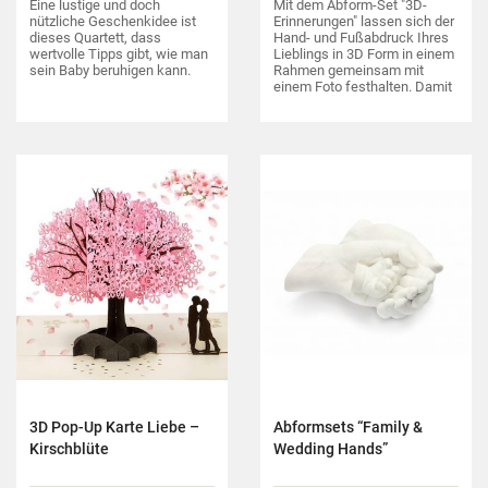
Eine lustige und doch
Mit dem Abform-Set "3D-
nützliche Geschenkidee ist
Erinnerungen" lassen sich der
dieses Quartett, dass
Hand- und Fußabdruck Ihres
wertvolle Tipps gibt, wie man
Lieblings in 3D Form in einem
sein Baby beruhigen kann.
Rahmen gemeinsam mit
einem Foto festhalten. Damit
schaffen Sie sich eine ganz
persönliche individuelle
Erinnerung.
3D Pop-Up Karte Liebe –
Abformsets “Family &
Kirschblüte
Wedding Hands”