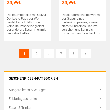
24,99
€
24,99
€
Die Baumscheibe mit Gravur -
Diese Baumscheibe wird mit
Der beste Papa der Welt
der Gravur eines
besteht aus Echtholz und
Liebeskompasses, zweier
keine Baumscheibe gleicht
Namen und eines Datums
der anderen. Zusammen mit
versehen und kann als
der individuellen
romantisches Geschenk für
Namensgravur ergibt das ein
Paare zur Hochzeit oder zum
einzigartiges Geschenk für
Valentinstag dienen.
Deinen Vater!
1
2
…
7
8
GESCHENKIDEEN-KATEGORIEN
Ausgefallenes & Witziges
Erlebnisgeschenke
Essen & Trinken