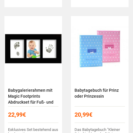
tolles Geschenk für
Schulabsolventen.
Babygalerierahmen mit
Babytagebuch für Prinz
Magic Footprints
oder Prinzessin
Abdruckset für Fuß- und
Handabdruck
22,99
€
20,99
€
Exklusives Set bestehend aus
Das Babytagebuch "Kleiner