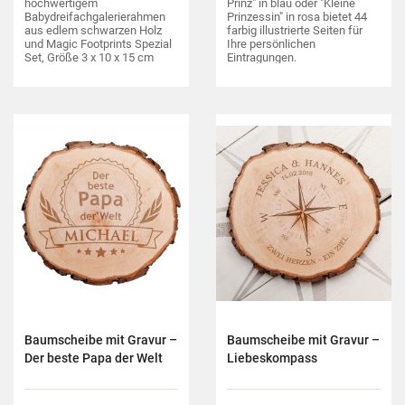
hochwertigem
Prinz" in blau oder "Kleine
Babydreifachgalerierahmen
Prinzessin" in rosa bietet 44
aus edlem schwarzen Holz
farbig illustrierte Seiten für
und Magic Footprints Spezial
Ihre persönlichen
Set, Größe 3 x 10 x 15 cm
Eintragungen.
oder 3 x 13 x 18 cm wählbar
Baumscheibe mit Gravur –
Baumscheibe mit Gravur –
Der beste Papa der Welt
Liebeskompass