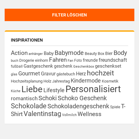
FILTER LÖSCHEN
INSPIRATIONEN
Babymode
Body
Action
Baby
Bier
Beauty Box
anhänger
Fahren
freundschaft
freunde
Drogerie
einhorn
Foto
buch
Fan
Gastgeschenk
geschenkset
geschenk
fußball
Geschenkbox
hochzeit
Gourmet
Gravur
Herz
gästebuch
glas
Kindermode
Hochzeitsplanung
Holz
Jahrestag
Kosmetik
Personalisiert
Liebe
Lifestyle
Küche
Schoki
Schoko Geschenk
romantisch
Schokolade
Schokoladengeschenk
T-
Spiele
Valentinstag
Shirt
Wellness
Vollmilch