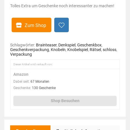
Tolles Extra um Geschenke noch interessanter zu machen!
Zum Shop
Schlagwörter:
Brainteaser
,
Denkspiel
,
Geschenkbox
,
Geschenkverpackung
,
Knobeln
,
Knobelspiel
,
Rätsel
,
schloss
,
Verpackung
Dieser Artikel wird verkauft von:
Amazon
Dabei seit:
67 Monaten
Geschenke:
130 Geschenke
Shop Besuchen