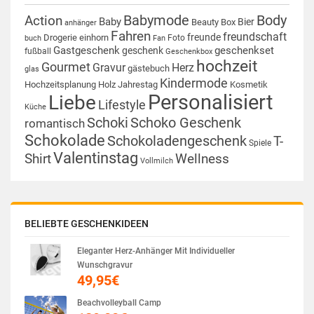
Babymode
Body
Action
Baby
Bier
Beauty Box
anhänger
Fahren
freundschaft
freunde
Drogerie
einhorn
Foto
buch
Fan
Gastgeschenk
geschenkset
geschenk
fußball
Geschenkbox
hochzeit
Gourmet
Gravur
Herz
gästebuch
glas
Kindermode
Hochzeitsplanung
Holz
Jahrestag
Kosmetik
Personalisiert
Liebe
Lifestyle
Küche
Schoki
Schoko Geschenk
romantisch
Schokolade
Schokoladengeschenk
T-
Spiele
Valentinstag
Shirt
Wellness
Vollmilch
BELIEBTE GESCHENKIDEEN
Eleganter Herz-Anhänger Mit Individueller
Wunschgravur
49,95
€
Beachvolleyball Camp