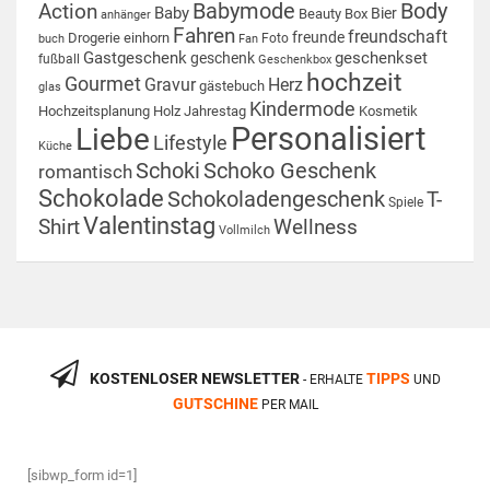
Babymode
Body
Action
Baby
Bier
Beauty Box
anhänger
Fahren
freundschaft
freunde
Drogerie
einhorn
Foto
buch
Fan
Gastgeschenk
geschenkset
geschenk
fußball
Geschenkbox
hochzeit
Gourmet
Gravur
Herz
gästebuch
glas
Kindermode
Hochzeitsplanung
Holz
Jahrestag
Kosmetik
Personalisiert
Liebe
Lifestyle
Küche
Schoki
Schoko Geschenk
romantisch
Schokolade
Schokoladengeschenk
T-
Spiele
Valentinstag
Shirt
Wellness
Vollmilch
KOSTENLOSER NEWSLETTER
TIPPS
- ERHALTE
UND
GUTSCHINE
PER MAIL
[sibwp_form id=1]