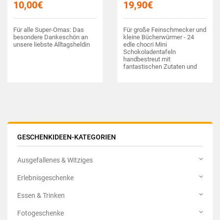
10,00
€
19,90
€
Für alle Super-Omas: Das
Für große Feinschmecker und
besondere Dankeschön an
kleine Bücherwürmer - 24
unsere liebste Alltagsheldin
edle chocri Mini
Schokoladentafeln
handbestreut mit
fantastischen Zutaten und
eigens dazu illustriertes
Märchenbuch mit 24 Märchen
aus aller Welt
GESCHENKIDEEN-KATEGORIEN
Ausgefallenes & Witziges
Erlebnisgeschenke
Essen & Trinken
Fotogeschenke