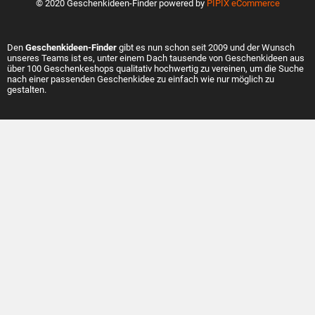
© 2020 Geschenkideen-Finder powered by
PIPIX eCommerce
Den
Geschenkideen-Finder
gibt es nun schon seit 2009 und der Wunsch
unseres Teams ist es, unter einem Dach tausende von Geschenkideen aus
über 100 Geschenkeshops qualitativ hochwertig zu vereinen, um die Suche
nach einer passenden Geschenkidee zu einfach wie nur möglich zu
gestalten.