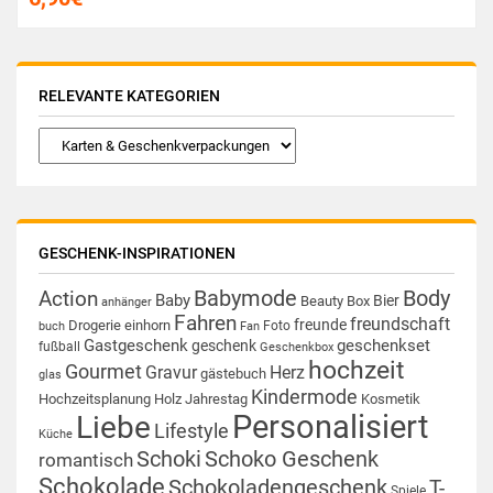
RELEVANTE KATEGORIEN
GESCHENK-INSPIRATIONEN
Babymode
Body
Action
Baby
Bier
Beauty Box
anhänger
Fahren
freundschaft
freunde
Drogerie
einhorn
Foto
buch
Fan
Gastgeschenk
geschenkset
geschenk
fußball
Geschenkbox
hochzeit
Gourmet
Gravur
Herz
gästebuch
glas
Kindermode
Hochzeitsplanung
Holz
Jahrestag
Kosmetik
Personalisiert
Liebe
Lifestyle
Küche
Schoki
Schoko Geschenk
romantisch
Schokolade
Schokoladengeschenk
T-
Spiele