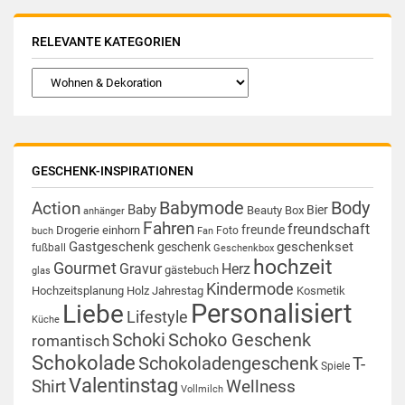
RELEVANTE KATEGORIEN
GESCHENK-INSPIRATIONEN
Babymode
Body
Action
Baby
Bier
Beauty Box
anhänger
Fahren
freundschaft
freunde
Drogerie
einhorn
Foto
buch
Fan
Gastgeschenk
geschenkset
geschenk
fußball
Geschenkbox
hochzeit
Gourmet
Gravur
Herz
gästebuch
glas
Kindermode
Hochzeitsplanung
Holz
Jahrestag
Kosmetik
Personalisiert
Liebe
Lifestyle
Küche
Schoki
Schoko Geschenk
romantisch
Schokolade
Schokoladengeschenk
T-
Spiele
Valentinstag
Shirt
Wellness
Vollmilch