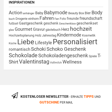
INSPIRATIONEN
Babymode
Body
Action
Baby
Bier
Beauty Box
anhänger
Fahren
freundschaft
freunde
Drogerie
einhorn
Foto
buch
Fan
Gastgeschenk
geschenkset
geschenk
fußball
Geschenkbox
hochzeit
Gourmet
Gravur
Herz
gästebuch
glas
Kindermode
Hochzeitsplanung
Holz
Jahrestag
Kosmetik
Personalisiert
Liebe
Lifestyle
Küche
Schoki
Schoko Geschenk
romantisch
Schokolade
Schokoladengeschenk
T-
Spiele
Valentinstag
Shirt
Wellness
Vollmilch
KOSTENLOSER NEWSLETTER
TIPPS
- ERHALTE
UND
GUTSCHINE
PER MAIL