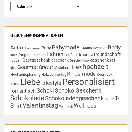
GESCHENK-INSPIRATIONEN
Babymode
Body
Action
Baby
Bier
Beauty Box
anhänger
Fahren
freundschaft
freunde
Drogerie
einhorn
Foto
buch
Fan
Gastgeschenk
geschenkset
geschenk
fußball
Geschenkbox
hochzeit
Gourmet
Gravur
Herz
gästebuch
glas
Kindermode
Hochzeitsplanung
Holz
Jahrestag
Kosmetik
Personalisiert
Liebe
Lifestyle
Küche
Schoki
Schoko Geschenk
romantisch
Schokolade
Schokoladengeschenk
T-
Spiele
Valentinstag
Shirt
Wellness
Vollmilch