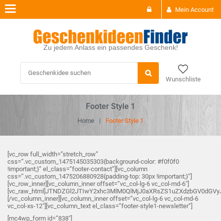
Toggle
Mein Account
navigation
Zu jedem Anlass ein passendes Geschenk!
Wunschliste
Footer Style 1
Home
Footer Style 1
[vc_row full_width=”stretch_row”
css=”.vc_custom_1475145035303{background-color: #f0f0f0
!important;}” el_class=”footer-contact”][vc_column
css=”.vc_custom_1475206880928{padding-top: 30px !important;}”]
[vc_row_inner][vc_column_inner offset=”vc_col-lg-6 vc_col-md-6″]
[vc_raw_html]JTNDZGl2JTIwY2xhc3MlM0QlMjJ0aXRsZS1uZXdzbGV0dG
[/vc_column_inner][vc_column_inner offset=”vc_col-lg-6 vc_col-md-6
vc_col-xs-12″][vc_column_text el_class=”footer-style1-newsletter”]
[mc4wp_form id=”838″]