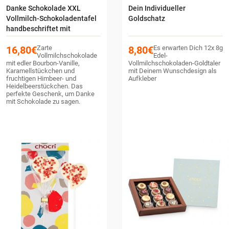
Danke Schokolade XXL
Dein Individueller
Vollmilch-Schokoladentafel
Goldschatz
handbeschriftet mit
Botschaft in einer
16,80
€
Zarte
8,80
€
Es erwarten Dich 12x 8g
hochwertigen Holzkiste
Vollmilchschokolade
Edel-
mit edler Bourbon-Vanille,
Vollmilchschokoladen-Goldtaler
Karamellstückchen und
mit Deinem Wunschdesign als
fruchtigen Himbeer- und
Aufkleber
Heidelbeerstückchen. Das
perfekte Geschenk, um Danke
mit Schokolade zu sagen.