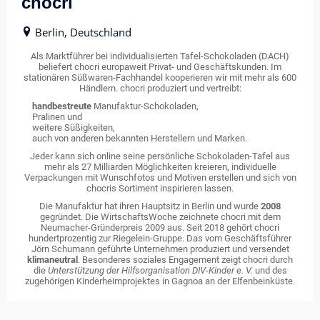
chocri
Berlin, Deutschland
Als Marktführer bei individualisierten Tafel-Schokoladen (DACH)
beliefert chocri europaweit Privat- und Geschäftskunden. Im
stationären Süßwaren-Fachhandel kooperieren wir mit mehr als 600
Händlern. chocri produziert und vertreibt:
handbestreute
Manufaktur-Schokoladen,
Pralinen und
weitere Süßigkeiten,
auch von anderen bekannten Herstellern und Marken.
Jeder kann sich online seine persönliche Schokoladen-Tafel aus
mehr als 27 Milliarden Möglichkeiten kreieren, individuelle
Verpackungen mit Wunschfotos und Motiven erstellen und sich von
chocris Sortiment inspirieren lassen.
Die Manufaktur hat ihren Hauptsitz in Berlin und wurde
2008
gegründet. Die WirtschaftsWoche zeichnete chocri mit dem
Neumacher-Gründerpreis 2009 aus. Seit 2018 gehört chocri
hundertprozentig zur Riegelein-Gruppe. Das vom Geschäftsführer
Jörn Schumann geführte Unternehmen produziert und versendet
klimaneutral
. Besonderes soziales Engagement zeigt chocri durch
die
Unterstützung der Hilfsorganisation DIV-Kinder e. V.
und des
zugehörigen Kinderheimprojektes in Gagnoa an der Elfenbeinküste.