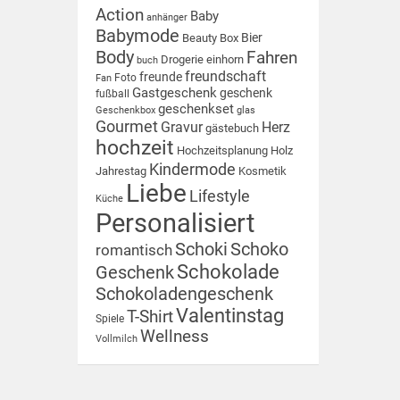
Action
Baby
anhänger
Babymode
Bier
Beauty Box
Body
Fahren
Drogerie
einhorn
buch
freundschaft
freunde
Foto
Fan
Gastgeschenk
geschenk
fußball
geschenkset
Geschenkbox
glas
Gourmet
Gravur
Herz
gästebuch
hochzeit
Hochzeitsplanung
Holz
Kindermode
Jahrestag
Kosmetik
Liebe
Lifestyle
Küche
Personalisiert
Schoki
Schoko
romantisch
Schokolade
Geschenk
Schokoladengeschenk
Valentinstag
T-Shirt
Spiele
Wellness
Vollmilch