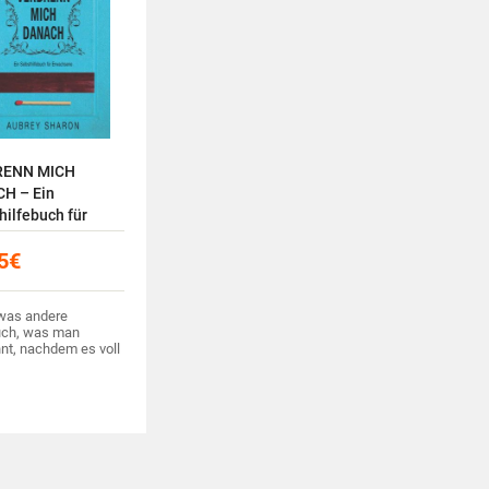
RENN MICH
H – Ein
hilfebuch für
hsene
5
€
was andere
ch, was man
nt, nachdem es voll