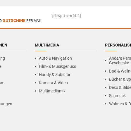
[sibwp_form id=1]
GUTSCHINE
D
PER MAIL
HNEN
MULTIMEDIA
PERSONALIS
ung
Auto & Navigation
Andere Pers
Geschenke
e
Film- & Musikgenuss
Bad & Welln
Handy & Zubehör
Bücher & Sp
ram
Kamera & Video
Deko & Bilde
Multimediamix
Schmuck
kungen
Wohnen & D