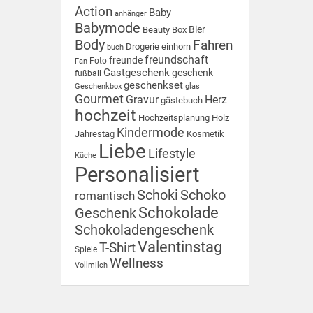
Action
Baby
anhänger
Babymode
Bier
Beauty Box
Body
Fahren
Drogerie
einhorn
buch
freundschaft
freunde
Foto
Fan
Gastgeschenk
geschenk
fußball
geschenkset
Geschenkbox
glas
Gourmet
Gravur
Herz
gästebuch
hochzeit
Hochzeitsplanung
Holz
Kindermode
Jahrestag
Kosmetik
Liebe
Lifestyle
Küche
Personalisiert
Schoki
Schoko
romantisch
Schokolade
Geschenk
Schokoladengeschenk
Valentinstag
T-Shirt
Spiele
Wellness
Vollmilch