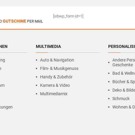
[sibwp_form id=1]
GUTSCHINE
D
PER MAIL
HNEN
MULTIMEDIA
PERSONALIS
ung
Auto & Navigation
Andere Pers
Geschenke
e
Film- & Musikgenuss
Bad & Welln
Handy & Zubehör
Bücher & Sp
ram
Kamera & Video
Deko & Bilde
Multimediamix
Schmuck
kungen
Wohnen & D