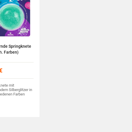
rnde Springknete
h. Farben)
€
knete mit
dem Silberglitzer in
iedenen Farben