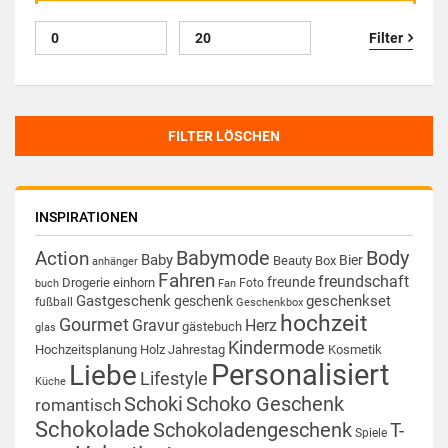
Filter
FILTER LÖSCHEN
INSPIRATIONEN
Babymode
Body
Action
Baby
Bier
Beauty Box
anhänger
Fahren
freundschaft
freunde
Drogerie
einhorn
Foto
buch
Fan
Gastgeschenk
geschenkset
geschenk
fußball
Geschenkbox
hochzeit
Gourmet
Gravur
Herz
gästebuch
glas
Kindermode
Hochzeitsplanung
Holz
Jahrestag
Kosmetik
Personalisiert
Liebe
Lifestyle
Küche
Schoki
Schoko Geschenk
romantisch
Schokolade
Schokoladengeschenk
T-
Spiele