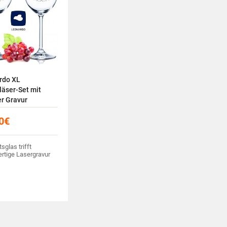
rdo XL
äser-Set mit
er Gravur
0
€
tsglas trifft
rtige Lasergravur