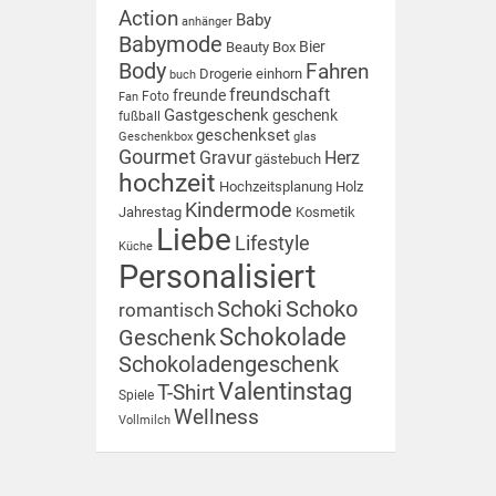
Action
Baby
anhänger
Babymode
Bier
Beauty Box
Body
Fahren
Drogerie
einhorn
buch
freundschaft
freunde
Foto
Fan
Gastgeschenk
geschenk
fußball
geschenkset
Geschenkbox
glas
Gourmet
Gravur
Herz
gästebuch
hochzeit
Hochzeitsplanung
Holz
Kindermode
Jahrestag
Kosmetik
Liebe
Lifestyle
Küche
Personalisiert
Schoki
Schoko
romantisch
Schokolade
Geschenk
Schokoladengeschenk
Valentinstag
T-Shirt
Spiele
Wellness
Vollmilch