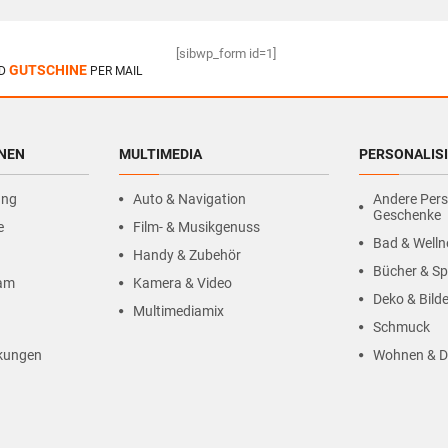
[sibwp_form id=1]
GUTSCHINE
D
PER MAIL
HNEN
MULTIMEDIA
PERSONALIS
ung
Auto & Navigation
Andere Pers
Geschenke
e
Film- & Musikgenuss
Bad & Welln
Handy & Zubehör
Bücher & Sp
ram
Kamera & Video
Deko & Bilde
Multimediamix
Schmuck
kungen
Wohnen & D