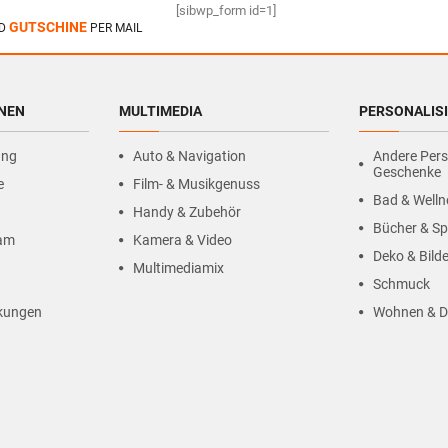
[sibwp_form id=1]
GUTSCHINE
D
PER MAIL
HNEN
MULTIMEDIA
PERSONALIS
ung
Auto & Navigation
Andere Pers
Geschenke
e
Film- & Musikgenuss
Bad & Welln
Handy & Zubehör
Bücher & Sp
ram
Kamera & Video
Deko & Bilde
Multimediamix
Schmuck
kungen
Wohnen & D