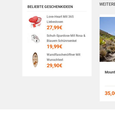
WEITER
BELIEBTE GESCHENKIDEEN
Love-Heart Mit 365
Liebeslosen
27,99
€
Schuh-Spardose Mit Rosa &
Blauem Schünrsenkel
19,99
€
Wandflaschenöffner Mit
Wunschtext
29,90
€
Bikepark
Mount
150,00
€
35,0