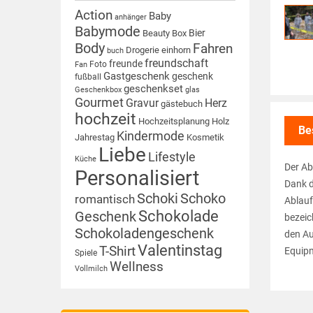
Action
Baby
anhänger
Babymode
Bier
Beauty Box
Body
Fahren
Drogerie
einhorn
buch
freundschaft
freunde
Foto
Fan
Gastgeschenk
geschenk
fußball
geschenkset
Geschenkbox
glas
Gourmet
Gravur
Herz
gästebuch
hochzeit
Hochzeitsplanung
Holz
Be
Kindermode
Jahrestag
Kosmetik
Liebe
Lifestyle
Küche
Der Ab
Personalisiert
Dank d
Schoki
Schoko
romantisch
Ablauf
Schokolade
Geschenk
bezeic
Schokoladengeschenk
den Au
Valentinstag
T-Shirt
Equipm
Spiele
Wellness
Vollmilch