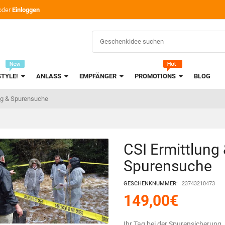
oder
Einloggen
STYLE!
ANLASS
EMPFÄNGER
PROMOTIONS
BLOG
ng & Spurensuche
CSI Ermittlung
Spurensuche
GESCHENKNUMMER:
23743210473
149,00
€
Ihr Tag bei der Spurensicherung