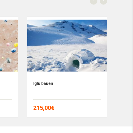
Iglu bauen
Einma
215,00
€
150