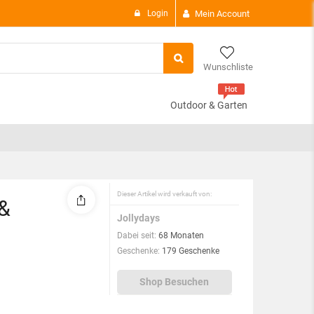
Login
Mein Account
Wunschliste
Outdoor & Garten
There are
0 i
Subtotal:
View C
Dieser Artikel wird verkauft von:
 &
Jollydays
Dabei seit:
68 Monaten
Geschenke:
179 Geschenke
Shop Besuchen