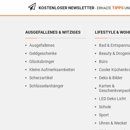
KOSTENLOSER NEWSLETTER
TIPPS
- ERHALTE
UN
AUSGEFALLENES & WITZIGES
LIFESTYLE & WO
Ausgefallenes
Bad & Entspann
Geldgeschenke
Beauty & Drogeri
Glücksbringer
Büro
Kleine Aufmerksamkeiten
Cooler Küchenk
Scherzartikel
Deko & Bilder
Schlüsselanhänger
Karten &
Geschenkverpac
LED Deko Licht
Schule
Sport
Uhren & Wecker