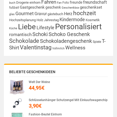
Fahren
freundschaft
freunde
Drogerie
einhorn
Foto
buch
Fan
Gastgeschenk
geschenkset
geschenk
fußball
Geschenkbox
hochzeit
Gourmet
Gravur
Herz
gästebuch
glas
Kindermode
Hochzeitsplanung
Holz
Jahrestag
Kosmetik
Personalisiert
Liebe
Lifestyle
Küche
Schoki
Schoko Geschenk
romantisch
Schokolade
Schokoladengeschenk
T-
Spiele
Valentinstag
Shirt
Wellness
Vollmilch
BELIEBTE GESCHENKIDEEN
Welt Der Weine
44,95
€
Schlüsselanhänger Schutzengel Mit Einkaufswagenchip
3,90
€
Fashion-Beutel Einhorn