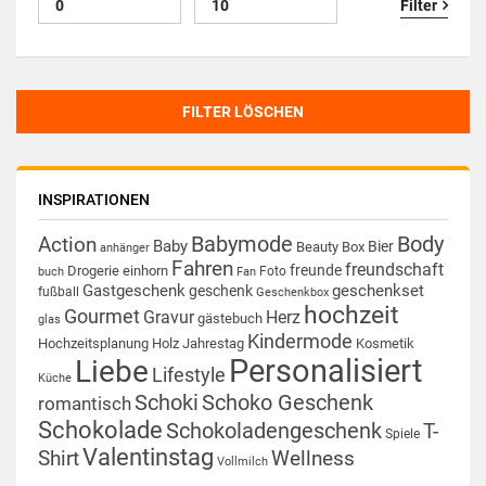
Filter
FILTER LÖSCHEN
INSPIRATIONEN
Babymode
Body
Action
Baby
Bier
Beauty Box
anhänger
Fahren
freundschaft
freunde
Drogerie
einhorn
Foto
buch
Fan
Gastgeschenk
geschenkset
geschenk
fußball
Geschenkbox
hochzeit
Gourmet
Gravur
Herz
gästebuch
glas
Kindermode
Hochzeitsplanung
Holz
Jahrestag
Kosmetik
Personalisiert
Liebe
Lifestyle
Küche
Schoki
Schoko Geschenk
romantisch
Schokolade
Schokoladengeschenk
T-
Spiele
Valentinstag
Shirt
Wellness
Vollmilch