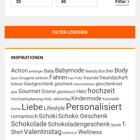
Filter
FILTER LÖSCHEN
INSPIRATIONEN
Babymode
Body
Action
Baby
Bier
Beauty Box
anhänger
Fahren
freundschaft
freunde
Drogerie
einhorn
Foto
buch
Fan
Gastgeschenk
geschenkset
geschenk
fußball
Geschenkbox
hochzeit
Gourmet
Gravur
Herz
gästebuch
glas
Kindermode
Hochzeitsplanung
Holz
Jahrestag
Kosmetik
Personalisiert
Liebe
Lifestyle
Küche
Schoki
Schoko Geschenk
romantisch
Schokolade
Schokoladengeschenk
T-
Spiele
Valentinstag
Shirt
Wellness
Vollmilch