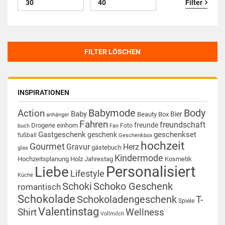
Filter
FILTER LÖSCHEN
INSPIRATIONEN
Babymode
Body
Action
Baby
Bier
Beauty Box
anhänger
Fahren
freundschaft
freunde
Drogerie
einhorn
Foto
buch
Fan
Gastgeschenk
geschenkset
geschenk
fußball
Geschenkbox
hochzeit
Gourmet
Gravur
Herz
gästebuch
glas
Kindermode
Hochzeitsplanung
Holz
Jahrestag
Kosmetik
Personalisiert
Liebe
Lifestyle
Küche
Schoki
Schoko Geschenk
romantisch
Schokolade
Schokoladengeschenk
T-
Spiele
Valentinstag
Shirt
Wellness
Vollmilch