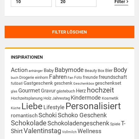
Filter
FILTER LÖSCHEN
INSPIRATIONEN
Babymode
Body
Action
Baby
Bier
Beauty Box
anhänger
Fahren
freundschaft
freunde
Drogerie
einhorn
Foto
buch
Fan
Gastgeschenk
geschenkset
geschenk
fußball
Geschenkbox
hochzeit
Gourmet
Gravur
Herz
gästebuch
glas
Kindermode
Hochzeitsplanung
Holz
Jahrestag
Kosmetik
Personalisiert
Liebe
Lifestyle
Küche
Schoki
Schoko Geschenk
romantisch
Schokolade
Schokoladengeschenk
T-
Spiele
Valentinstag
Shirt
Wellness
Vollmilch