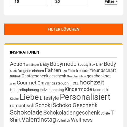
Filter
FILTER LÖSCHEN
INSPIRATIONEN
Babymode
Body
Action
Baby
Bier
Beauty Box
anhänger
Fahren
freundschaft
freunde
Drogerie
einhorn
Foto
buch
Fan
Gastgeschenk
geschenkset
geschenk
fußball
Geschenkbox
hochzeit
Gourmet
Gravur
Herz
gästebuch
glas
Kindermode
Hochzeitsplanung
Holz
Jahrestag
Kosmetik
Personalisiert
Liebe
Lifestyle
Küche
Schoki
Schoko Geschenk
romantisch
Schokolade
Schokoladengeschenk
T-
Spiele
Valentinstag
Shirt
Wellness
Vollmilch