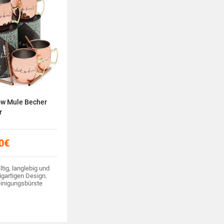
w Mule Becher
r
0
€
tig, langlebig und
igartigen Design.
einigungsbürste