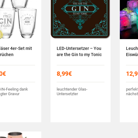
äser 4er-Set mit
LED-Untersetzer – You
Leuch
prüchen
are the Gin to my Tonic
Eiswür
0
€
8,99
€
12,
IN-Feeling dank
leuchtender Glas-
perfek
gter Gravur
Untersetzter
nächst