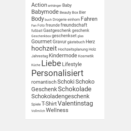
Action
Baby
anhänger
Babymode
Bier
Beauty Box
Body
Fahren
Drogerie
einhorn
buch
freundschaft
freunde
Foto
Fan
Gastgeschenk
geschenk
fußball
geschenkset
Geschenkbox
glas
Gourmet
Gravur
Herz
gästebuch
hochzeit
Hochzeitsplanung
Holz
Kindermode
Jahrestag
Kosmetik
Liebe
Lifestyle
Küche
Personalisiert
Schoki
Schoko
romantisch
Schokolade
Geschenk
Schokoladengeschenk
Valentinstag
T-Shirt
Spiele
Wellness
Vollmilch