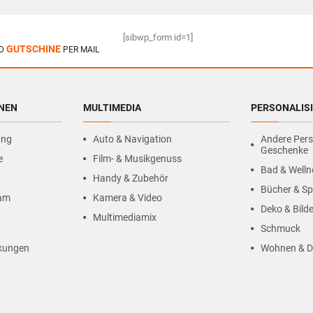
[sibwp_form id=1]
GUTSCHINE
D
PER MAIL
HNEN
MULTIMEDIA
PERSONALIS
ung
Auto & Navigation
Andere Pers
Geschenke
e
Film- & Musikgenuss
Bad & Welln
Handy & Zubehör
Bücher & Sp
ram
Kamera & Video
Deko & Bilde
Multimediamix
Schmuck
kungen
Wohnen & D