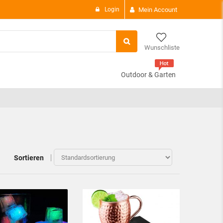
Login
Mein Account
Wunschliste
Outdoor & Garten
There are
0 i
Subtotal:
View C
Sortieren