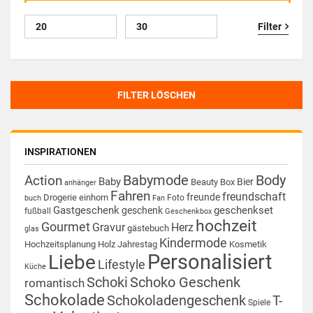
Filter
FILTER LÖSCHEN
INSPIRATIONEN
Babymode
Body
Action
Baby
Bier
Beauty Box
anhänger
Fahren
freundschaft
freunde
Drogerie
einhorn
Foto
buch
Fan
Gastgeschenk
geschenkset
geschenk
fußball
Geschenkbox
hochzeit
Gourmet
Gravur
Herz
gästebuch
glas
Kindermode
Hochzeitsplanung
Holz
Jahrestag
Kosmetik
Personalisiert
Liebe
Lifestyle
Küche
Schoki
Schoko Geschenk
romantisch
Schokolade
Schokoladengeschenk
T-
Spiele