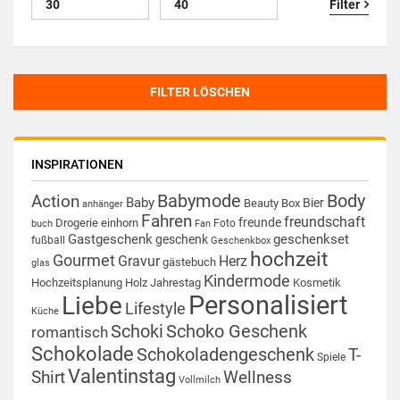
Filter
FILTER LÖSCHEN
INSPIRATIONEN
Babymode
Body
Action
Baby
Bier
Beauty Box
anhänger
Fahren
freundschaft
freunde
Drogerie
einhorn
Foto
buch
Fan
Gastgeschenk
geschenkset
geschenk
fußball
Geschenkbox
hochzeit
Gourmet
Gravur
Herz
gästebuch
glas
Kindermode
Hochzeitsplanung
Holz
Jahrestag
Kosmetik
Personalisiert
Liebe
Lifestyle
Küche
Schoki
Schoko Geschenk
romantisch
Schokolade
Schokoladengeschenk
T-
Spiele
Valentinstag
Shirt
Wellness
Vollmilch