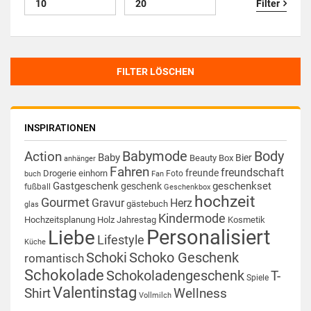
Filter
FILTER LÖSCHEN
INSPIRATIONEN
Babymode
Body
Action
Baby
Bier
Beauty Box
anhänger
Fahren
freundschaft
freunde
Drogerie
einhorn
Foto
buch
Fan
Gastgeschenk
geschenkset
geschenk
fußball
Geschenkbox
hochzeit
Gourmet
Gravur
Herz
gästebuch
glas
Kindermode
Hochzeitsplanung
Holz
Jahrestag
Kosmetik
Personalisiert
Liebe
Lifestyle
Küche
Schoki
Schoko Geschenk
romantisch
Schokolade
Schokoladengeschenk
T-
Spiele
Valentinstag
Shirt
Wellness
Vollmilch