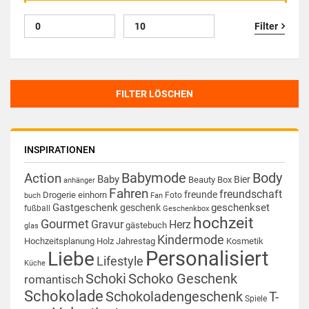
Filter
FILTER LÖSCHEN
INSPIRATIONEN
Babymode
Body
Action
Baby
Bier
Beauty Box
anhänger
Fahren
freundschaft
freunde
Drogerie
einhorn
Foto
buch
Fan
Gastgeschenk
geschenkset
geschenk
fußball
Geschenkbox
hochzeit
Gourmet
Gravur
Herz
gästebuch
glas
Kindermode
Hochzeitsplanung
Holz
Jahrestag
Kosmetik
Personalisiert
Liebe
Lifestyle
Küche
Schoki
Schoko Geschenk
romantisch
Schokolade
Schokoladengeschenk
T-
Spiele