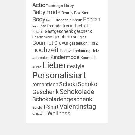
Action
Baby
anhänger
Babymode
Bier
Beauty Box
Body
Fahren
Drogerie
einhorn
buch
freundschaft
freunde
Foto
Fan
Gastgeschenk
geschenk
fußball
geschenkset
Geschenkbox
glas
Gourmet
Gravur
Herz
gästebuch
hochzeit
Hochzeitsplanung
Holz
Kindermode
Jahrestag
Kosmetik
Liebe
Lifestyle
Küche
Personalisiert
Schoki
Schoko
romantisch
Schokolade
Geschenk
Schokoladengeschenk
Valentinstag
T-Shirt
Spiele
Wellness
Vollmilch