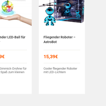
nder LED-Ball für
Fliegender Roboter –
r
AstroBot
9
€
15,39
€
 Gimmick-Drohne für
Cooler fliegender Roboter
 Spaß zum kleinen
mit LED-Lichtern