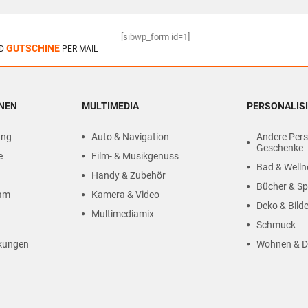
[sibwp_form id=1]
GUTSCHINE
D
PER MAIL
HNEN
MULTIMEDIA
PERSONALIS
ung
Auto & Navigation
Andere Pers
Geschenke
e
Film- & Musikgenuss
Bad & Welln
Handy & Zubehör
Bücher & Sp
ram
Kamera & Video
Deko & Bilde
Multimediamix
Schmuck
kungen
Wohnen & D