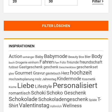
Filter
FILTER LÖSCHEN
INSPIRATIONEN
Babymode
Body
Action
Baby
Bier
Beauty Box
anhänger
Fahren
freundschaft
freunde
Drogerie
einhorn
Foto
buch
Fan
Gastgeschenk
geschenkset
geschenk
fußball
Geschenkbox
hochzeit
Gourmet
Gravur
Herz
gästebuch
glas
Kindermode
Hochzeitsplanung
Holz
Jahrestag
Kosmetik
Personalisiert
Liebe
Lifestyle
Küche
Schoki
Schoko Geschenk
romantisch
Schokolade
Schokoladengeschenk
T-
Spiele
Valentinstag
Shirt
Wellness
Vollmilch