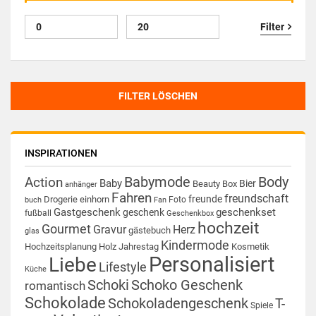
Filter
FILTER LÖSCHEN
INSPIRATIONEN
Babymode
Body
Action
Baby
Bier
Beauty Box
anhänger
Fahren
freundschaft
freunde
Drogerie
einhorn
Foto
buch
Fan
Gastgeschenk
geschenkset
geschenk
fußball
Geschenkbox
hochzeit
Gourmet
Gravur
Herz
gästebuch
glas
Kindermode
Hochzeitsplanung
Holz
Jahrestag
Kosmetik
Personalisiert
Liebe
Lifestyle
Küche
Schoki
Schoko Geschenk
romantisch
Schokolade
Schokoladengeschenk
T-
Spiele