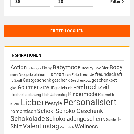
Filter
FILTER LÖSCHEN
INSPIRATIONEN
Babymode
Body
Action
Baby
Bier
Beauty Box
anhänger
Fahren
freundschaft
freunde
Drogerie
einhorn
Foto
buch
Fan
Gastgeschenk
geschenkset
geschenk
fußball
Geschenkbox
hochzeit
Gourmet
Gravur
Herz
gästebuch
glas
Kindermode
Hochzeitsplanung
Holz
Jahrestag
Kosmetik
Personalisiert
Liebe
Lifestyle
Küche
Schoki
Schoko Geschenk
romantisch
Schokolade
Schokoladengeschenk
T-
Spiele
Valentinstag
Shirt
Wellness
Vollmilch