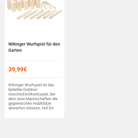
Wikinger Wurfspiel für den
Garten
39,99
€
Wikinger Wurfspiel ist das
beliebte Outdoor-
Geschicklichkeitsspiel, bei
dem zwei Mannschaften die
gegnerischen Holzklötze
abwerfen müssen. Hol Dir
das Wikingerspiel Set und
spiele es mit Deinen
Freunden im Park, Garten
oder am Strand!