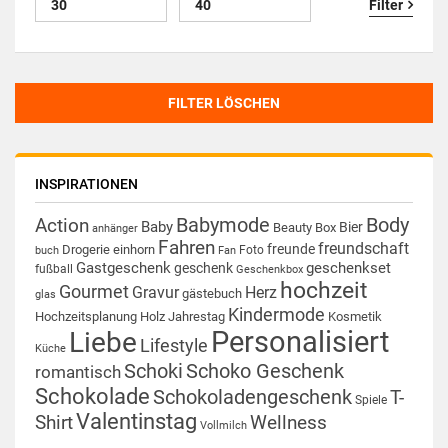
Filter
FILTER LÖSCHEN
INSPIRATIONEN
Babymode
Body
Action
Baby
Bier
Beauty Box
anhänger
Fahren
freundschaft
freunde
Drogerie
einhorn
Foto
buch
Fan
Gastgeschenk
geschenkset
geschenk
fußball
Geschenkbox
hochzeit
Gourmet
Gravur
Herz
gästebuch
glas
Kindermode
Hochzeitsplanung
Holz
Jahrestag
Kosmetik
Personalisiert
Liebe
Lifestyle
Küche
Schoki
Schoko Geschenk
romantisch
Schokolade
Schokoladengeschenk
T-
Spiele
Valentinstag
Shirt
Wellness
Vollmilch