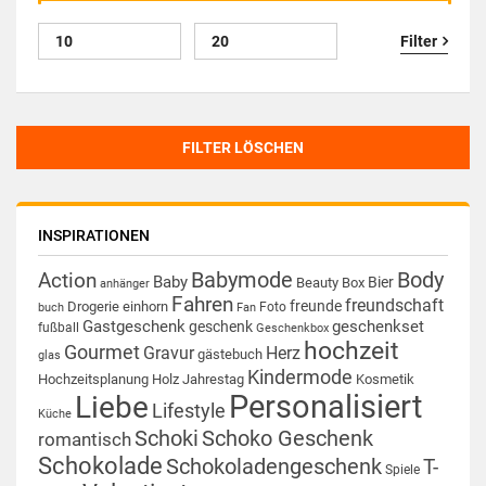
Filter
FILTER LÖSCHEN
INSPIRATIONEN
Babymode
Body
Action
Baby
Bier
Beauty Box
anhänger
Fahren
freundschaft
freunde
Drogerie
einhorn
Foto
buch
Fan
Gastgeschenk
geschenkset
geschenk
fußball
Geschenkbox
hochzeit
Gourmet
Gravur
Herz
gästebuch
glas
Kindermode
Hochzeitsplanung
Holz
Jahrestag
Kosmetik
Personalisiert
Liebe
Lifestyle
Küche
Schoki
Schoko Geschenk
romantisch
Schokolade
Schokoladengeschenk
T-
Spiele