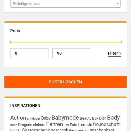
Beliebige Anlass
Preis
Filter
FILTER LÖSCHEN
INSPIRATIONEN
Babymode
Body
Action
Baby
Bier
Beauty Box
anhänger
Fahren
freundschaft
freunde
Drogerie
einhorn
Foto
buch
Fan
Gastgeschenk
geschenkset
geschenk
fußball
Geschenkbox