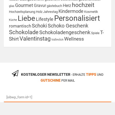
hochzeit
Gourmet
Gravur
Herz
gästebuch
glas
Kindermode
Hochzeitsplanung
Holz
Jahrestag
Kosmetik
Personalisiert
Liebe
Lifestyle
Küche
Schoki
Schoko Geschenk
romantisch
Schokolade
Schokoladengeschenk
T-
Spiele
Valentinstag
Shirt
Wellness
Vollmilch
KOSTENLOSER NEWSLETTER
TIPPS
- ERHALTE
UND
GUTSCHINE
PER MAIL
[sibwp_form id=1]