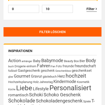
Filter
FILTER LÖSCHEN
INSPIRATIONEN
Babymode
Body
Action
Baby
Bier
Beauty Box
anhänger
Fahren
freundschaft
freunde
Drogerie
einhorn
Foto
buch
Fan
Gastgeschenk
geschenkset
geschenk
fußball
Geschenkbox
hochzeit
Gourmet
Gravur
Herz
gästebuch
glas
Kindermode
Hochzeitsplanung
Holz
Jahrestag
Kosmetik
Personalisiert
Liebe
Lifestyle
Küche
Schoki
Schoko Geschenk
romantisch
Schokolade
Schokoladengeschenk
T-
Spiele