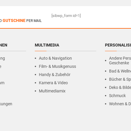
[sibwp_form id=1]
GUTSCHINE
D
PER MAIL
HNEN
MULTIMEDIA
PERSONALIS
ung
Auto & Navigation
Andere Pers
Geschenke
e
Film- & Musikgenuss
Bad & Welln
Handy & Zubehör
Bücher & Sp
ram
Kamera & Video
Deko & Bilde
Multimediamix
Schmuck
kungen
Wohnen & D