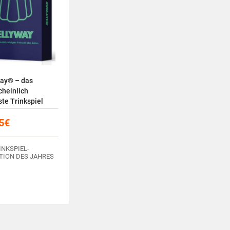
way® – das
cheinlich
ste Trinkspiel
Zeiten
5
€
INKSPIEL-
TION DES JAHRES