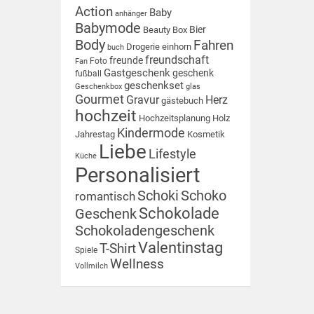
Action
Baby
anhänger
Babymode
Bier
Beauty Box
Body
Fahren
Drogerie
einhorn
buch
freundschaft
freunde
Foto
Fan
Gastgeschenk
geschenk
fußball
geschenkset
Geschenkbox
glas
Gourmet
Gravur
Herz
gästebuch
hochzeit
Hochzeitsplanung
Holz
Kindermode
Jahrestag
Kosmetik
Liebe
Lifestyle
Küche
Personalisiert
Schoki
Schoko
romantisch
Schokolade
Geschenk
Schokoladengeschenk
Valentinstag
T-Shirt
Spiele
Wellness
Vollmilch