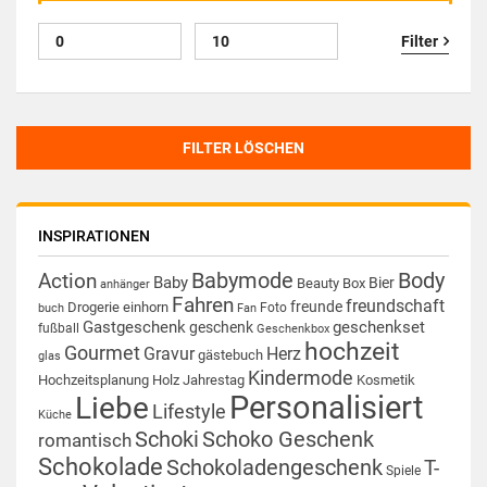
Filter
FILTER LÖSCHEN
INSPIRATIONEN
Babymode
Body
Action
Baby
Bier
Beauty Box
anhänger
Fahren
freundschaft
freunde
Drogerie
einhorn
Foto
buch
Fan
Gastgeschenk
geschenkset
geschenk
fußball
Geschenkbox
hochzeit
Gourmet
Gravur
Herz
gästebuch
glas
Kindermode
Hochzeitsplanung
Holz
Jahrestag
Kosmetik
Personalisiert
Liebe
Lifestyle
Küche
Schoki
Schoko Geschenk
romantisch
Schokolade
Schokoladengeschenk
T-
Spiele