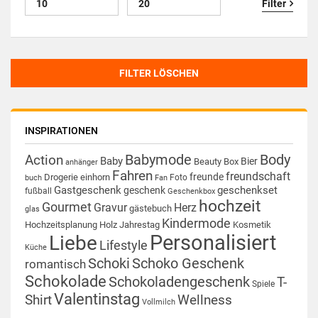
Filter
FILTER LÖSCHEN
INSPIRATIONEN
Babymode
Body
Action
Baby
Bier
Beauty Box
anhänger
Fahren
freundschaft
freunde
Drogerie
einhorn
Foto
buch
Fan
Gastgeschenk
geschenkset
geschenk
fußball
Geschenkbox
hochzeit
Gourmet
Gravur
Herz
gästebuch
glas
Kindermode
Hochzeitsplanung
Holz
Jahrestag
Kosmetik
Personalisiert
Liebe
Lifestyle
Küche
Schoki
Schoko Geschenk
romantisch
Schokolade
Schokoladengeschenk
T-
Spiele
Valentinstag
Shirt
Wellness
Vollmilch