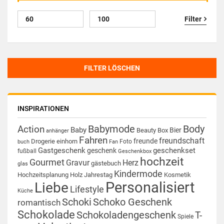
Filter
FILTER LÖSCHEN
INSPIRATIONEN
Babymode
Body
Action
Baby
Bier
Beauty Box
anhänger
Fahren
freundschaft
freunde
Drogerie
einhorn
Foto
buch
Fan
Gastgeschenk
geschenkset
geschenk
fußball
Geschenkbox
hochzeit
Gourmet
Gravur
Herz
gästebuch
glas
Kindermode
Hochzeitsplanung
Holz
Jahrestag
Kosmetik
Personalisiert
Liebe
Lifestyle
Küche
Schoki
Schoko Geschenk
romantisch
Schokolade
Schokoladengeschenk
T-
Spiele