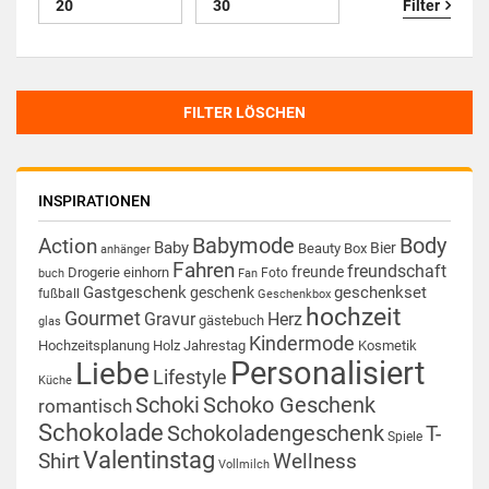
Filter
FILTER LÖSCHEN
INSPIRATIONEN
Babymode
Body
Action
Baby
Bier
Beauty Box
anhänger
Fahren
freundschaft
freunde
Drogerie
einhorn
Foto
buch
Fan
Gastgeschenk
geschenkset
geschenk
fußball
Geschenkbox
hochzeit
Gourmet
Gravur
Herz
gästebuch
glas
Kindermode
Hochzeitsplanung
Holz
Jahrestag
Kosmetik
Personalisiert
Liebe
Lifestyle
Küche
Schoki
Schoko Geschenk
romantisch
Schokolade
Schokoladengeschenk
T-
Spiele
Valentinstag
Shirt
Wellness
Vollmilch