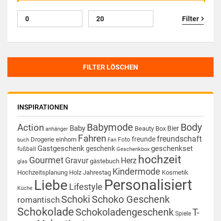
Filter
FILTER LÖSCHEN
INSPIRATIONEN
Babymode
Body
Action
Baby
Bier
Beauty Box
anhänger
Fahren
freundschaft
freunde
Drogerie
einhorn
Foto
buch
Fan
Gastgeschenk
geschenkset
geschenk
fußball
Geschenkbox
hochzeit
Gourmet
Gravur
Herz
gästebuch
glas
Kindermode
Hochzeitsplanung
Holz
Jahrestag
Kosmetik
Personalisiert
Liebe
Lifestyle
Küche
Schoki
Schoko Geschenk
romantisch
Schokolade
Schokoladengeschenk
T-
Spiele