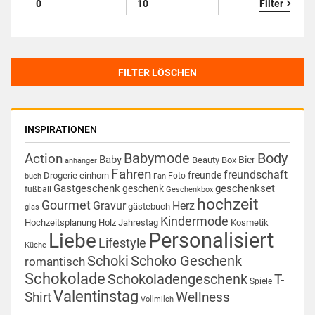
Filter
FILTER LÖSCHEN
INSPIRATIONEN
Babymode
Body
Action
Baby
Bier
Beauty Box
anhänger
Fahren
freundschaft
freunde
Drogerie
einhorn
Foto
buch
Fan
Gastgeschenk
geschenkset
geschenk
fußball
Geschenkbox
hochzeit
Gourmet
Gravur
Herz
gästebuch
glas
Kindermode
Hochzeitsplanung
Holz
Jahrestag
Kosmetik
Personalisiert
Liebe
Lifestyle
Küche
Schoki
Schoko Geschenk
romantisch
Schokolade
Schokoladengeschenk
T-
Spiele
Valentinstag
Shirt
Wellness
Vollmilch