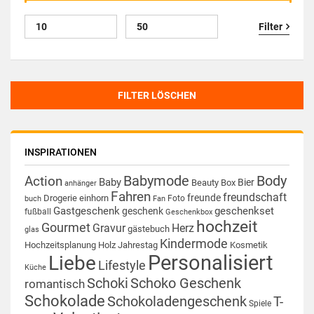
Filter
FILTER LÖSCHEN
INSPIRATIONEN
Babymode
Body
Action
Baby
Bier
Beauty Box
anhänger
Fahren
freundschaft
freunde
Drogerie
einhorn
Foto
buch
Fan
Gastgeschenk
geschenkset
geschenk
fußball
Geschenkbox
hochzeit
Gourmet
Gravur
Herz
gästebuch
glas
Kindermode
Hochzeitsplanung
Holz
Jahrestag
Kosmetik
Personalisiert
Liebe
Lifestyle
Küche
Schoki
Schoko Geschenk
romantisch
Schokolade
Schokoladengeschenk
T-
Spiele