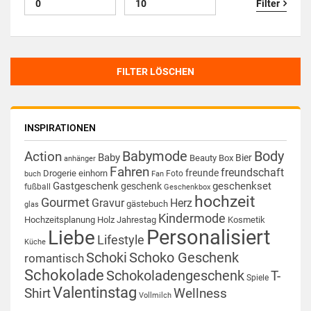
Filter
FILTER LÖSCHEN
INSPIRATIONEN
Babymode
Body
Action
Baby
Bier
Beauty Box
anhänger
Fahren
freundschaft
freunde
Drogerie
einhorn
Foto
buch
Fan
Gastgeschenk
geschenkset
geschenk
fußball
Geschenkbox
hochzeit
Gourmet
Gravur
Herz
gästebuch
glas
Kindermode
Hochzeitsplanung
Holz
Jahrestag
Kosmetik
Personalisiert
Liebe
Lifestyle
Küche
Schoki
Schoko Geschenk
romantisch
Schokolade
Schokoladengeschenk
T-
Spiele
Valentinstag
Shirt
Wellness
Vollmilch