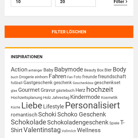
Filter
FILTER LÖSCHEN
INSPIRATIONEN
Babymode
Body
Action
Baby
Bier
Beauty Box
anhänger
Fahren
freundschaft
freunde
Drogerie
einhorn
Foto
buch
Fan
Gastgeschenk
geschenkset
geschenk
fußball
Geschenkbox
hochzeit
Gourmet
Gravur
Herz
gästebuch
glas
Kindermode
Hochzeitsplanung
Holz
Jahrestag
Kosmetik
Personalisiert
Liebe
Lifestyle
Küche
Schoki
Schoko Geschenk
romantisch
Schokolade
Schokoladengeschenk
T-
Spiele
Valentinstag
Shirt
Wellness
Vollmilch