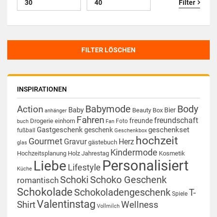
Filter
FILTER LÖSCHEN
INSPIRATIONEN
Babymode
Body
Action
Baby
Bier
Beauty Box
anhänger
Fahren
freundschaft
freunde
Drogerie
einhorn
Foto
buch
Fan
Gastgeschenk
geschenkset
geschenk
fußball
Geschenkbox
hochzeit
Gourmet
Gravur
Herz
gästebuch
glas
Kindermode
Hochzeitsplanung
Holz
Jahrestag
Kosmetik
Personalisiert
Liebe
Lifestyle
Küche
Schoki
Schoko Geschenk
romantisch
Schokolade
Schokoladengeschenk
T-
Spiele
Valentinstag
Shirt
Wellness
Vollmilch