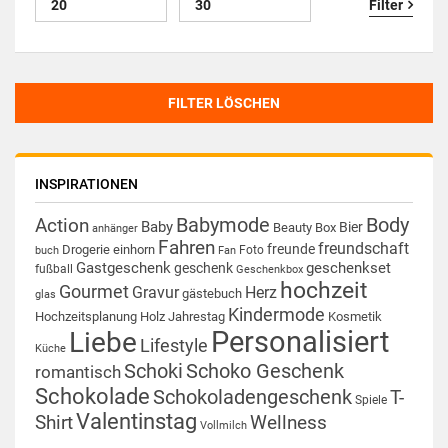
Filter
FILTER LÖSCHEN
INSPIRATIONEN
Babymode
Body
Action
Baby
Bier
Beauty Box
anhänger
Fahren
freundschaft
freunde
Drogerie
einhorn
Foto
buch
Fan
Gastgeschenk
geschenkset
geschenk
fußball
Geschenkbox
hochzeit
Gourmet
Gravur
Herz
gästebuch
glas
Kindermode
Hochzeitsplanung
Holz
Jahrestag
Kosmetik
Personalisiert
Liebe
Lifestyle
Küche
Schoki
Schoko Geschenk
romantisch
Schokolade
Schokoladengeschenk
T-
Spiele
Valentinstag
Shirt
Wellness
Vollmilch